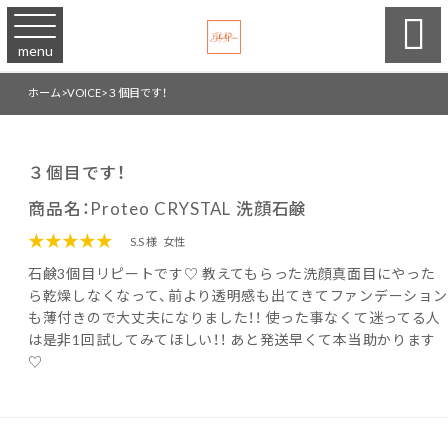

menu
ホーム
>
VOICE
>
３個目です！
３個目です！
商品名：Proteo CRYSTAL 洗顔石鹸
★★★★★
S.S 様
女性
石鹸3個目リピートです♡ 教えてもらった洗顔真面目にやった
ら乾燥しなくなって、前より透明感も出てきてファンデーション
も薄付きので大丈夫になりました！！ 使った事なくて迷ってる人
は是非1回試してみてほしい！！ あと発送早くて本当助かります
♡