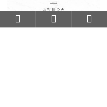


