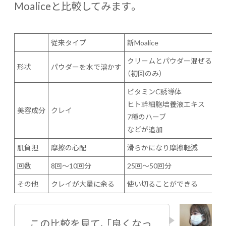
Moaliceと比較してみます。
従来タイプ
新Moalice
クリームとパウダー混ぜる
形状
パウダーを水で溶かす
（初回のみ）
ビタミンC誘導体
ヒト幹細胞培養液エキス
美容成分
クレイ
7種のハーブ
などが追加
肌負担
摩擦の心配
滑らかになり摩擦軽減
回数
8回～10回分
25回～50回分
その他
クレイが大量に余る
使い切ることができる
この比較を見て、「良くなっ