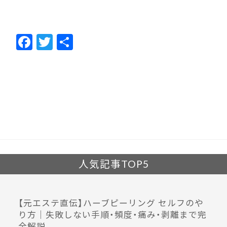
F
T
共
ac
w
有
e
itt
b
er
o
o
k
人気記事TOP5
【元エステ直伝】ハーブピーリング セルフのや
り方｜失敗しない手順・頻度・痛み・剥離まで完
全解説