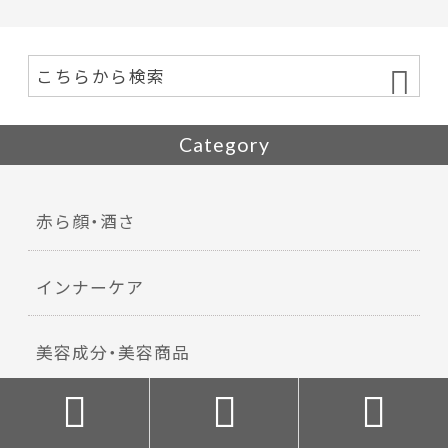
Category
赤ら顔・酒さ
インナーケア
美容成分・美容商品



毛穴開き・黒ずみ