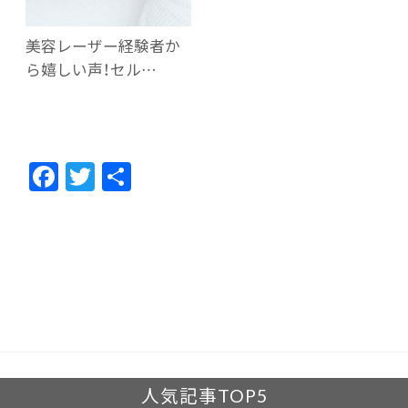
美容レーザー経験者か
ら嬉しい声！セル…
F
T
共
ac
w
有
e
itt
b
er
o
o
k
人気記事TOP5