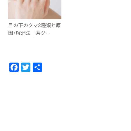
目の下のクマ3種類と原
因・解消法｜茶グ…
F
T
共
ac
w
有
e
itt
b
er
o
o
k