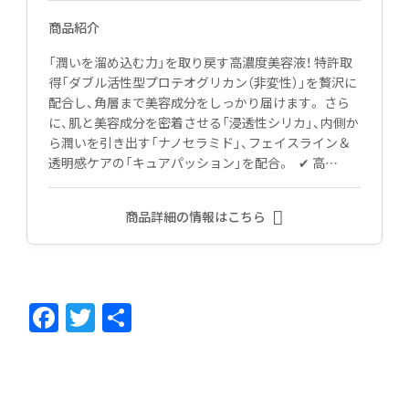
商品紹介
「潤いを溜め込む力」を取り戻す高濃度美容液！ 特許取
得「ダブル活性型プロテオグリカン（非変性）」を贅沢に
配合し、角層まで美容成分をしっかり届けます。 さら
に、肌と美容成分を密着させる「浸透性シリカ」、内側か
ら潤いを引き出す「ナノセラミド」、フェイスライン＆
透明感ケアの「キュアパッション」を配合。 ✔ 高…
商品詳細の情報はこちら
F
T
共
ac
w
有
e
itt
b
er