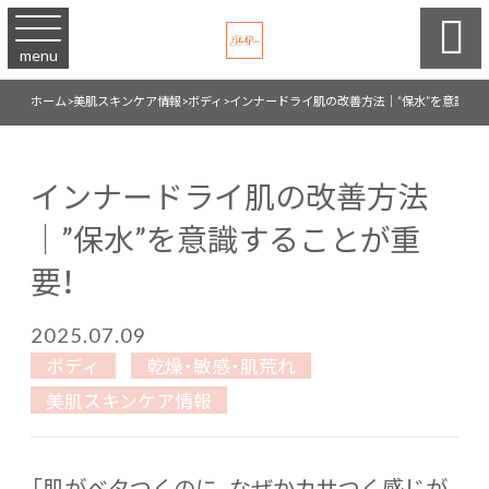

menu
ホーム
>
美肌スキンケア情報
>
ボディ
>
インナードライ肌の改善方法｜”保水”を意識する
インナードライ肌の改善方法
｜”保水”を意識することが重
要！
2025.07.09
ボディ
乾燥・敏感・肌荒れ
美肌スキンケア情報
「肌がベタつくのに、なぜかカサつく感じが