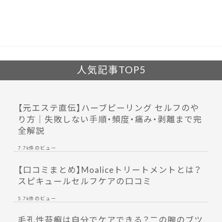
o
o
k
人気記事TOP5
【元エステ直伝】ハーブピーリング セルフのや
り方｜失敗しない手順・頻度・痛み・剥離まで完
全解説
7.7k件のビュー
【口コミまとめ】Moaliceトリートメントとは？
スピキュールセルフケアの口コミ
5.7k件のビュー
毛孔性苔癬は自分でケアできる？二の腕のブツ