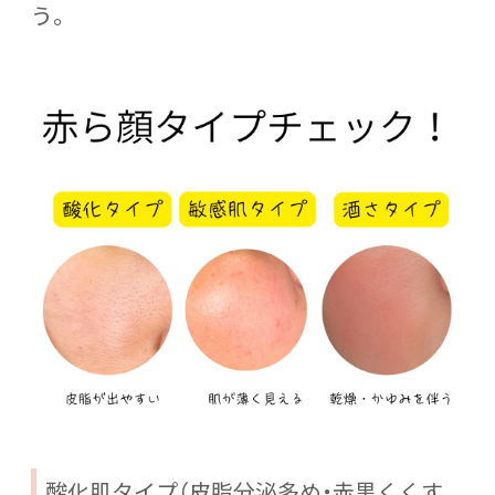
う。
酸化肌タイプ（皮脂分泌多め・赤黒くくす