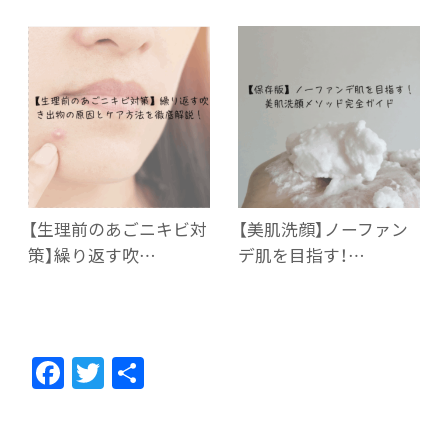
【生理前のあごニキビ対
【美肌洗顔】ノーファン
策】繰り返す吹…
デ肌を目指す！…
F
T
共
ac
w
有
e
itt