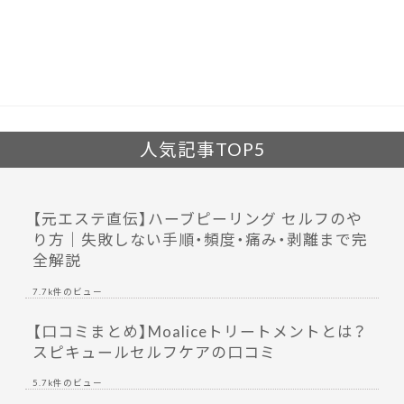
b
er
o
o
k
人気記事TOP5
【元エステ直伝】ハーブピーリング セルフのや
り方｜失敗しない手順・頻度・痛み・剥離まで完
全解説
7.7k件のビュー
【口コミまとめ】Moaliceトリートメントとは？
スピキュールセルフケアの口コミ
5.7k件のビュー